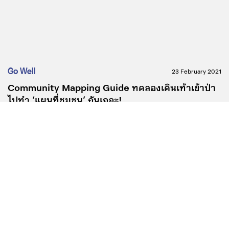
Go Well
23 February 2021
Community Mapping Guide ทดลองเดินเท้าเข้าป่า
ไปทำ ‘แผนที่ชุมชน’ กันเถอะ!
เรื่อง
กันยณัฏฐ์ พรจันทร์ทอง
ภาพ
แทนไท นามเสน