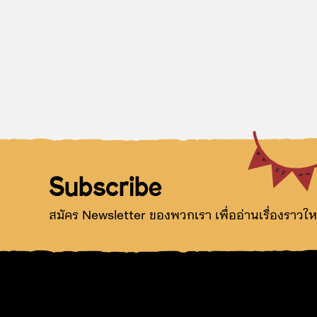
Go Well
6 January 2021
Let’s take a walk along the
“คลอง”
เรื่อง
รักษิณา สิทธิคงศักดิ์
ภาพ
ชนิภา เต็มพร้อม
Subscribe
สมัคร Newsletter ของพวกเรา เพื่ออ่านเรื่องราวให