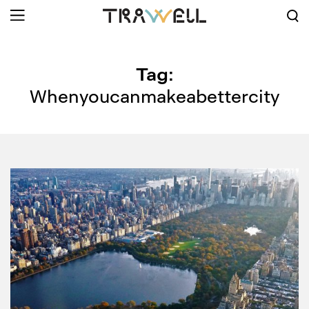
Tag:
Whenyoucanmakeabettercity