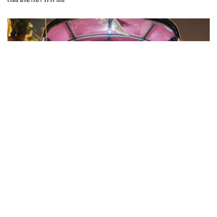
18.3k
Eat Well
เนื้อย่างท่าเตียน : เปลี่ยนรถตุ๊กตุ๊กประจำตัวเป็นครัว
อีสานเคลื่อนที่
29 April 2021
เรื่อง
กันยณัฏฐ์ พรจันทร์ทอง
ภาพ
ชนิภา เต็มพร้อม