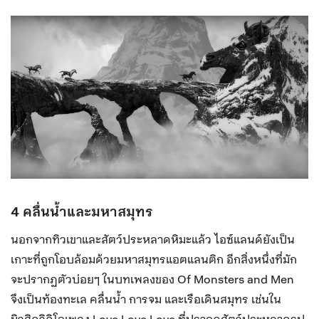
4 คลื่นน้ำและมหาสมุทร
นอกจากทิวเขาและสัตว์ประหลาดหิมะแล้ว ไอซ์แลนด์ยังเป็น
เกาะที่ถูกโอบล้อมด้วยมหาสมุทรแอตแลนติก อีกสิ่งหนึ่งที่มัก
จะปรากฏตัวบ่อยๆ ในบทเพลงของ Of Monsters and Men
จึงเป็นท้องทะเล คลื่นน้ำ การจม และเรือเดินสมุทร เช่นใน
มิวสิควิดิโอเพลง Love Love Love ที่ปรากฏสัตว์ประหลาดรูป