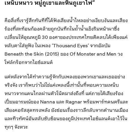
เหน็บหนาว หมู่ภูเขาและหินภูเขาไฟ”
คือสิ่งที่เรารู้สึกทันทีที่ได้ฟังเสียงน้ำไหลอย่างเงียบงันและเสียง
ร้องที่สะท้อนก้องคล้ายถูกบันทึกในถ้ำน้ำแข็งริมหน้าผาซึ่ง
เปลี่ยนให้อุณหภูมิ 30 องศาของประเทศไทยติดลบได้เพียงแค่
หลับตาใส่หูฟัง ในเพลง ‘Thousand Eyes’ จากอัลบัม
Beneath the Skin (2015) ของ Of Monster and Men วง
โฟล์กร็อกจากไอซ์แลนด์
แต่หลังจากได้ทำความรู้จักกับเพลงของพวกเขาและเธออย่าง
จริงจัง เราก็พบว่าไม่ใช่แค่เพลงนี้เท่านั้นที่หอบความเหน็บ
หนาวจากแดนไกลผ่านตัวโน้ตมาส่งถึงที่ แต่ภายใต้เสียงร้อง
เปี่ยมอารมณ์ของ Nanna และ Ragnar พร้อมพาร์ทดนตรีและ
เสียงคอรัสสุดทรงพลัง ยังซ่อนเรื่องราวลึกลับจากตำนานเมือง
และทิวทัศน์อันสลับซับซ้อนของภูมิประเทศไอซ์แลนด์เอาไว้ใน
ทุกๆ จังหวะ